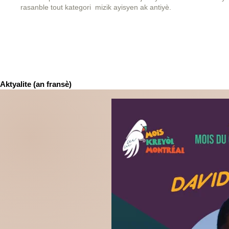
rasanble tout kategori mizik ayisyen ak antiyè.
Aktyalite (an fransè)