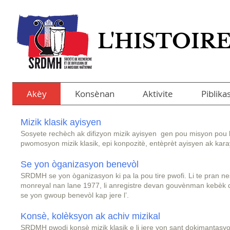
L'HISTOIR
L'HISTOIR
Akèy
Konsènan
Aktivite
Piblika
Mizik klasik ayisyen
Sosyete rechèch ak difizyon mizik ayisyen gen pou misyon pou l
pwomosyon mizik klasik, epi konpozitè, entèprèt ayisyen ak kar
Se yon òganizasyon benevòl
SRDMH se yon òganizasyon ki pa la pou tire pwofi. Li te pran n
monreyal nan lane 1977, li anregistre devan gouvènman kebèk 
se yon gwoup benevòl kap jere l’.
Konsè, kolèksyon ak achiv mizikal
SRDMH pwodi konsè mizik klasik e li jere yon sant dokimantasyo